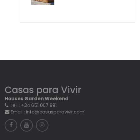
Casas para Vivir
Houses Garden Weekend
Tel. : +34 651 067 991
Email : info@casasparavivir.com